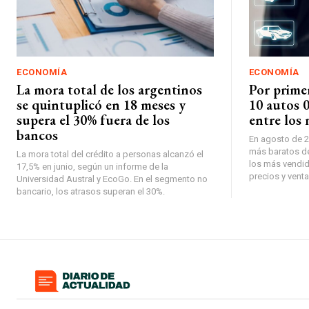
ECONOMÍA
ECONOMÍA
La mora total de los argentinos
Por prime
se quintuplicó en 18 meses y
10 autos 
supera el 30% fuera de los
entre los
bancos
En agosto de 2
más baratos de
La mora total del crédito a personas alcanzó el
los más vendid
17,5% en junio, según un informe de la
precios y venta
Universidad Austral y EcoGo. En el segmento no
bancario, los atrasos superan el 30%.