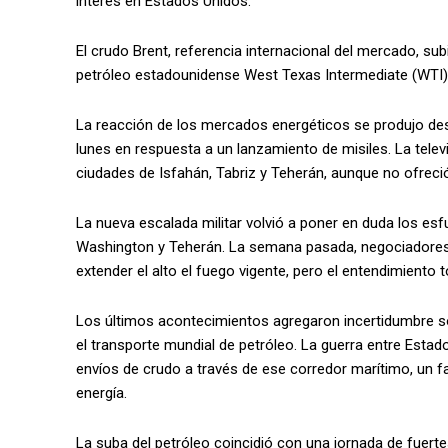
interés en Estados Unidos.
El crudo Brent, referencia internacional del mercado, subió
petróleo estadounidense West Texas Intermediate (WTI) a
La reacción de los mercados energéticos se produjo desp
lunes en respuesta a un lanzamiento de misiles. La telev
ciudades de Isfahán, Tabriz y Teherán, aunque no ofreció
La nueva escalada militar volvió a poner en duda los es
Washington y Teherán. La semana pasada, negociadores 
extender el alto el fuego vigente, pero el entendimiento
Los últimos acontecimientos agregaron incertidumbre sob
el transporte mundial de petróleo. La guerra entre Esta
envíos de crudo a través de ese corredor marítimo, un fa
energía.
La suba del petróleo coincidió con una jornada de fuert