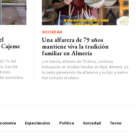
SOCIEDAD
el
Una alfarera de 79 años
n Cajeme
mantiene viva la tradición
familiar en Almería
 62.1% del
Loli García, alfarera de 79 años, continúa
a, tras las
trabajando en el taller familiar en Níjar, Almería. Es
abores
la sexta generación de alfareros y su hijo y nietos
el suministro.
han tomado el relevo.
conomía
Espectáculos
Política
Sociedad
Tecno