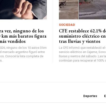
SOCIEDAD
ra vez, ninguno de los
CFE restablece 62.1% d
0 km más baratos figura
suministro eléctrico e
 más vendidos
tras lluvias y vientos
026, ninguno de los 10 autos 0 km
La CFE informó que restableció el
l mercado argentino figuró entre
servicio eléctrico en Cajeme, Sonor
os. Conocé la lista completa de
lluvias y vientos del sábado. Las l
s.
continúan para recuperar el 100% d
Deportes
E