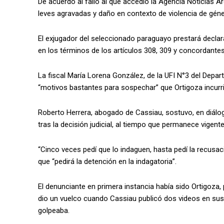
De acuerdo al fallo al que accedió la Agencia Noticias Arg
leves agravadas y daño en contexto de violencia de géner
El exjugador del seleccionado paraguayo prestará declara
en los términos de los artículos 308, 309 y concordantes 
La fiscal María Lorena González, de la UFI N°3 del Depar
“motivos bastantes para sospechar” que Ortigoza incurri
Roberto Herrera, abogado de Cassiau, sostuvo, en diálog
tras la decisión judicial, al tiempo que permanece vigen
“Cinco veces pedí que lo indaguen, hasta pedí la recusac
que “pedirá la detención en la indagatoria”.
El denunciante en primera instancia había sido Ortigoza,
dio un vuelco cuando Cassiau publicó dos videos en sus 
golpeaba.