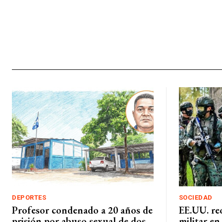
DEPORTES
SOCIEDAD
Profesor condenado a 20 años de
EE.UU. re
prisión por abuso sexual de dos
militar en