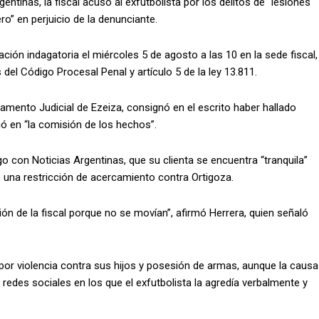
entinas, la fiscal acusó al exfutbolista por los delitos de “lesiones
o” en perjuicio de la denunciante.
ción indagatoria el miércoles 5 de agosto a las 10 en la sede fiscal,
del Código Procesal Penal y artículo 5 de la ley 13.811.
tamento Judicial de Ezeiza, consignó en el escrito haber hallado
ó en “la comisión de los hechos”.
o con Noticias Argentinas, que su clienta se encuentra “tranquila”
te una restricción de acercamiento contra Ortigoza.
ión de la fiscal porque no se movían”, afirmó Herrera, quien señaló
 por violencia contra sus hijos y posesión de armas, aunque la causa
redes sociales en los que el exfutbolista la agredía verbalmente y