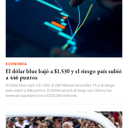
ECONOMÍA
El dólar blue bajó a $1.530 y el riesgo país subió
a 446 puntos
El dólar blue cayó a $1.530, el S&P Merval retrocedió 1% y el riesgo
país subió a 446 puntos. El BCRA renovó el swap con China y las
reservas superaron los US$50.000 millones.