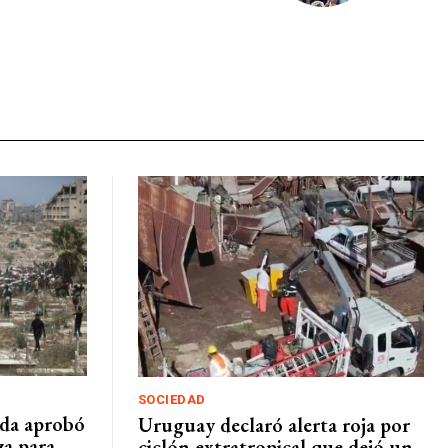
SOCIEDAD
da aprobó
Uruguay declaró alerta roja por
za para
ciclón extratropical que dejó un