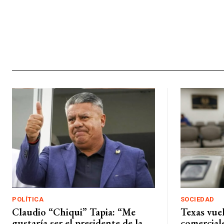
POLÍTICA
SOCIEDAD
Claudio “Chiqui” Tapia: “Me
Texas vuel
gustaría ser el presidente de la
comerciale