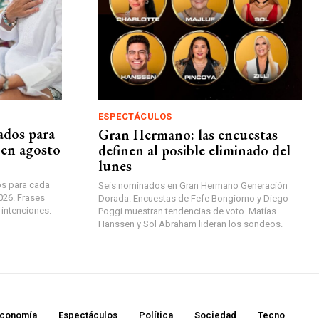
ESPECTÁCULOS
ados para
Gran Hermano: las encuestas
 en agosto
definen al posible eliminado del
lunes
s para cada
Seis nominados en Gran Hermano Generación
026. Frases
Dorada. Encuestas de Fefe Bongiorno y Diego
 intenciones.
Poggi muestran tendencias de voto. Matías
Hanssen y Sol Abraham lideran los sondeos.
conomía
Espectáculos
Política
Sociedad
Tecno