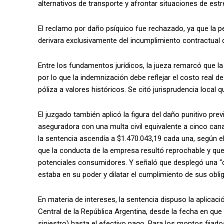
alternativos de transporte y afrontar situaciones de estr
El reclamo por daño psíquico fue rechazado, ya que la pe
derivara exclusivamente del incumplimiento contractual 
Entre los fundamentos jurídicos, la jueza remarcó que la 
por lo que la indemnización debe reflejar el costo real d
póliza a valores históricos. Se citó jurisprudencia local q
El juzgado también aplicó la figura del daño punitivo pr
aseguradora con una multa civil equivalente a cinco cana
la sentencia ascendía a $1.470.043,19 cada una, según e
que la conducta de la empresa resultó reprochable y que 
potenciales consumidores. Y señaló que desplegó una “c
estaba en su poder y dilatar el cumplimiento de sus obli
En materia de intereses, la sentencia dispuso la aplicac
Central de la República Argentina, desde la fecha en que
siniestro) hasta el efectivo pago. Para los montos fijad