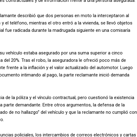
nes contractuales y de información frente a una persona asegurada.
eclamante describió que dos personas en moto la interceptaron al
 y el teléfono, mientras el otro entró a la vivienda, se llevó objetos
ial fue radicada durante la madrugada siguiente en una comisaría
e su vehículo estaba asegurado por una suma superior a cinco
a del 20%. Tras el robo, la aseguradora le ofreció poco más de
e frente a la inflación y el valor actualizado del automotor. Luego
documento intimando al pago, la parte reclamante inició demanda
a de la póliza y el vínculo contractual, pero cuestionó la existencia
 parte demandante. Entre otros argumentos, la defensa de la
ado de no hallazgo” del vehículo y que la reclamante no cumplió con
ro.
nuncias policiales, los intercambios de correos electrónicos y cartas