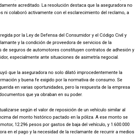
damente acreditado. La resolución destaca que la aseguradora no
os ni colaboró activamente con el esclarecimiento del reclamo, a
a regida por la Ley de Defensa del Consumidor y el Código Civil y
eclamante y la condición de proveedora de servicios de la
os de seguros de automotores constituyen contratos de adhesión y
dor, especialmente ante situaciones de asimetría negocial.
cluyó que la aseguradora no solo dilató improcedentemente la
formación y buena fe exigido por la normativa de consumo. Se
erida en varias oportunidades, pero la respuesta de la empresa
so documentos que ya obraban en su poder.
lizarse según el valor de reposición de un vehículo similar al
ncima del monto histórico pactado en la póliza. A ese monto se
motor, 12.296 pesos por gastos de baja del vehículo, y 1.600.000
ora en el pago y la necesidad de la reclamante de recurrir a medios