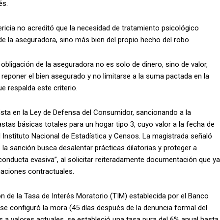
és.
ricia no acreditó que la necesidad de tratamiento psicológico
de la aseguradora, sino más bien del propio hecho del robo.
obligación de la aseguradora no es solo de dinero, sino de valor,
e reponer el bien asegurado y no limitarse a la suma pactada en la
ue respalda este criterio.
evista en la Ley de Defensa del Consumidor, sancionando a la
stas básicas totales para un hogar tipo 3, cuyo valor a la fecha de
l Instituto Nacional de Estadística y Censos. La magistrada señaló
la sanción busca desalentar prácticas dilatorias y proteger a
onducta evasiva”, al solicitar reiteradamente documentación que ya
gaciones contractuales.
ión de la Tasa de Interés Moratorio (TIM) establecida por el Banco
 se configuró la mora (45 días después de la denuncia formal del
os a valores actuales, se estableció una tasa pura del 6% anual hasta