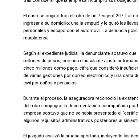
tras considerar que la empresa incumplió sus obligacio
El caso se originó tras el robo de un Peugeot 207. La r
ingresar a su domicilio: una la empujó y le quitó las llaves
personales y escapó con el automóvil. La denuncia polic
marplatense.
Según el expediente judicial, la denunciante sostuvo qu
millones de pesos, con una cláusula de ajuste automátic
cinco millones como pago, cifra que consideró insuficient
de varias gestiones por correo electrónico y una carta 
civil por daños y perjuicios.
Durante el proceso, la aseguradora reconoció la existenci
del robo e impugnó la documentación acompañada por la
empresa sostuvo que no se había presentado el “certific
algunos requisitos administrativos posteriores al siniest
El juzgado analizó la prueba aportada, incluyendo las de