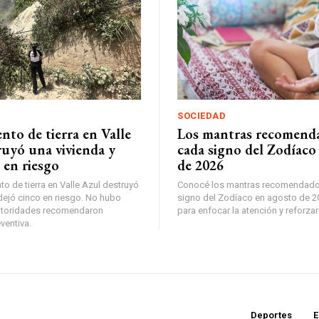
SOCIEDAD
nto de tierra en Valle
Los mantras recomend
ruyó una vivienda y
cada signo del Zodíaco
 en riesgo
de 2026
o de tierra en Valle Azul destruyó
Conocé los mantras recomendado
 dejó cinco en riesgo. No hubo
signo del Zodíaco en agosto de 2
autoridades recomendaron
para enfocar la atención y reforzar
ventiva.
Deportes
E