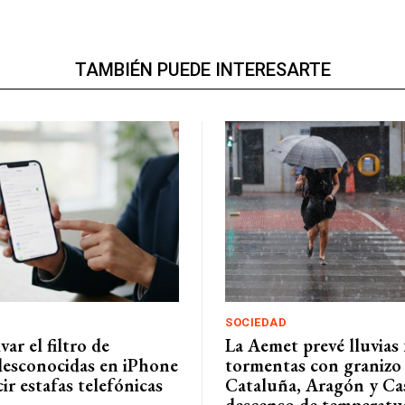
TAMBIÉN PUEDE INTERESARTE
SOCIEDAD
ar el filtro de
La Aemet prevé lluvias 
desconocidas en iPhone
tormentas con granizo
ir estafas telefónicas
Cataluña, Aragón y Cas
descenso de temperatu