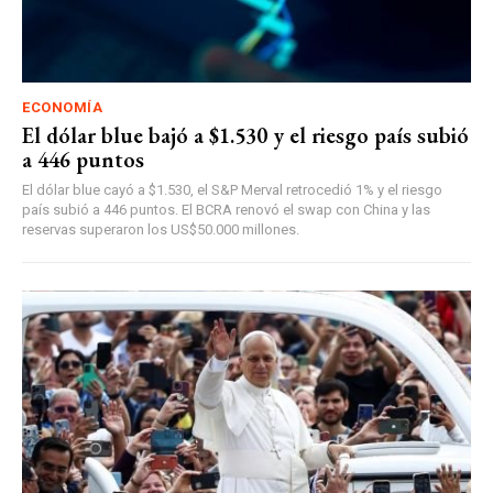
ECONOMÍA
El dólar blue bajó a $1.530 y el riesgo país subió
a 446 puntos
El dólar blue cayó a $1.530, el S&P Merval retrocedió 1% y el riesgo
país subió a 446 puntos. El BCRA renovó el swap con China y las
reservas superaron los US$50.000 millones.