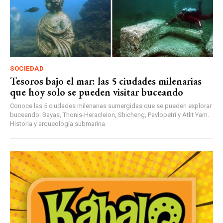
SOCIEDAD
Tesoros bajo el mar: las 5 ciudades milenarias
que hoy solo se pueden visitar buceando
Conoce las 5 ciudades milenarias sumergidas que se pueden explorar
buceando: Bayas, Thonis-Heracleion, Shicheng, Pavlopetri y Atlit Yam.
Historia y arqueología submarina.