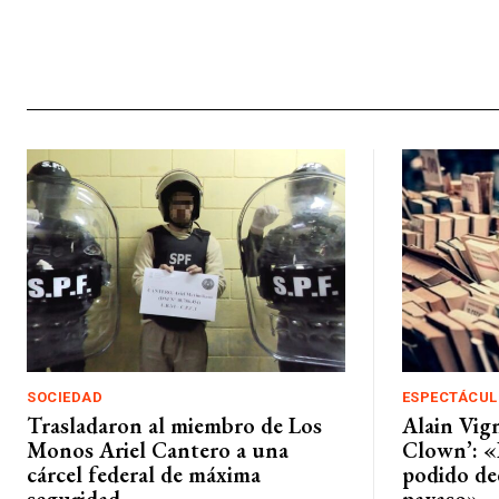
SOCIEDAD
ESPECTÁCUL
Trasladaron al miembro de Los
Alain Vig
Monos Ariel Cantero a una
Clown’: «
cárcel federal de máxima
podido ded
seguridad
payaso»