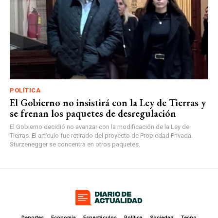
POLÍTICA
El Gobierno no insistirá con la Ley de Tierras y
se frenan los paquetes de desregulación
El Gobierno decidió no avanzar con la modificación de la Ley de
Tierras. El artículo fue retirado del proyecto de Propiedad Privada.
Sturzenegger se concentra en otros paquetes.
Deportes
Economía
Espectáculos
Política
Sociedad
Tecno