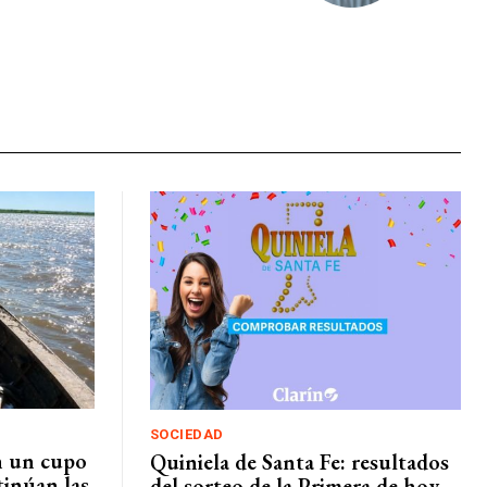
SOCIEDAD
an un cupo
Quiniela de Santa Fe: resultados
tinúan las
del sorteo de la Primera de hoy,