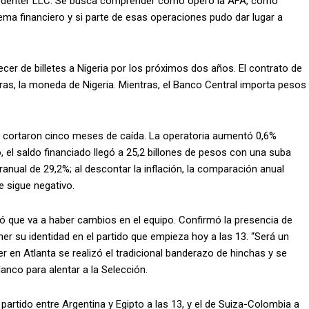
prodenter LLC. Se busca comprender cómo operó la AFA, cómo
tema financiero y si parte de esas operaciones pudo dar lugar a
er de billetes a Nigeria por los próximos dos años. El contrato de
iras, la moneda de Nigeria. Mientras, el Banco Central importa pesos
 y cortaron cinco meses de caída. La operatoria aumentó 0,6%
, el saldo financiado llegó a 25,2 billones de pesos con una suba
anual de 29,2%; al descontar la inflación, la comparación anual
e sigue negativo.
rmó que va a haber cambios en el equipo. Confirmó la presencia de
r su identidad en el partido que empieza hoy a las 13. “Será un
er en Atlanta se realizó el tradicional banderazo de hinchas y se
lanco para alentar a la Selección.
 partido entre Argentina y Egipto a las 13, y el de Suiza-Colombia a