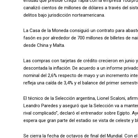
entidad que preside Chiqui Tapia con la empresa Tour
canalizó cientos de millones de dólares a través del sis
delitos bajo jurisdicción norteamericana.
La Casa de la Moneda consiguió un contrato para abastec
fasón es por alrededor de 700 millones de billetes de na
desde China y Malta.
Las compras con tarjetas de crédito crecieron en junio
descontada la inflación. De acuerdo a un informe privado
nominal del 2,6% respecto de mayo y un incremento inter
refleja una caída de 3,4% y el balance del primer semestr
El técnico de la Selección argentina, Lionel Scaloni, afi
Leandro Paredes y aseguró que la Selección va a mantene
rival complicado”, declaró el entrenador sobre Egipto. Ay
espera que gran parte del estadio se vista de celeste y b
Se cierra la fecha de octavos de final del Mundial. Con el