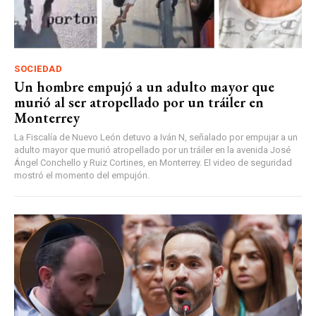
SOCIEDAD
Un hombre empujó a un adulto mayor que
murió al ser atropellado por un tráiler en
Monterrey
La Fiscalía de Nuevo León detuvo a Iván N, señalado por empujar a un
adulto mayor que murió atropellado por un tráiler en la avenida José
Ángel Conchello y Ruiz Cortines, en Monterrey. El video de seguridad
mostró el momento del empujón.