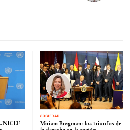
SOCIEDAD
 UNICEF
Miriam Bregman: los triunfos de
un
la derecha en la región