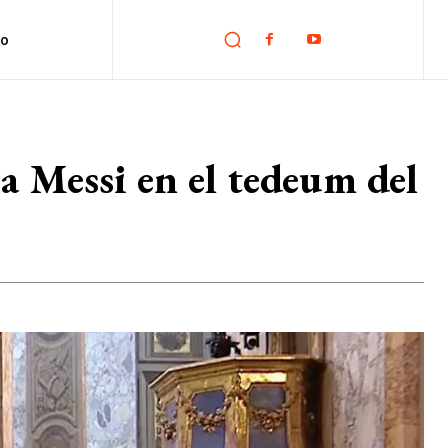
no
 a Messi en el tedeum del