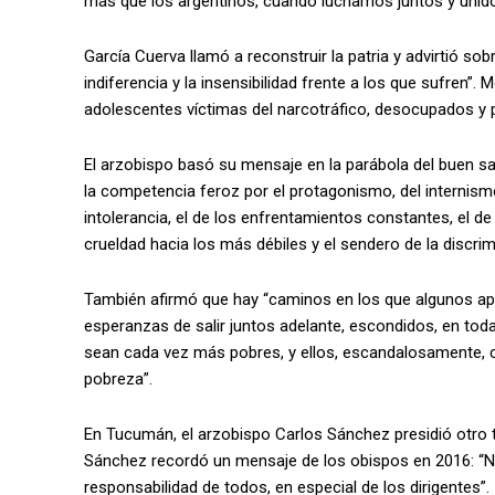
más que los argentinos, cuando luchamos juntos y uni
García Cuerva llamó a reconstruir la patria y advirtió so
indiferencia y la insensibilidad frente a los que sufren”
adolescentes víctimas del narcotráfico, desocupados y
El arzobispo basó su mensaje en la parábola del buen sam
la competencia feroz por el protagonismo, del internismo
intolerancia, el de los enfrentamientos constantes, el de 
crueldad hacia los más débiles y el sendero de la discrim
También afirmó que hay “caminos en los que algunos apr
esperanzas de salir juntos adelante, escondidos, en tod
sean cada vez más pobres, y ellos, escandalosamente, 
pobreza”.
En Tucumán, el arzobispo Carlos Sánchez presidió otro te
Sánchez recordó un mensaje de los obispos en 2016: “No
responsabilidad de todos, en especial de los dirigentes”.