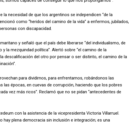
dos, somos capaces de conseguir lo que nos propongamos”.
bre la necesidad de que los argentinos se independicen “de la
. Mencionó como “heridos del camino de la vida” a enfermos, jubilados,
 personas con discapacidad.
aritano y señaló que el país debe liberarse “del individualismo, de
 y la mezquindad política”. Alertó sobre “el camino de la
la descalificación del otro por pensar o ser distinto, el camino de la
inación”.
ovechan para dividirnos, para enfrentarnos, robándonos las
as las épocas, en cuevas de corrupción, haciendo que los pobres
cada vez más ricos”. Reclamó que no se pidan “antecedentes de
deum con la asistencia de la vicepresidenta Victoria Villarruel.
 hay plena democracia sin inclusión e integración; es una