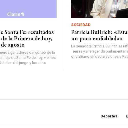
SOCIEDAD
e Santa Fe: resultados
Patricia Bullrich: «Esta
 de la Primera de hoy,
un poco endiablada»
 de agosto
La senadora Patricia Bullrich se refi
Tierras y a la agenda parlamentaria
eros ganadores del sorteo de la
oficialismo en declaraciones a Rad
uiniela de Santa Fe de hoy, viernes
etalles del juego y horarios
Deportes
E