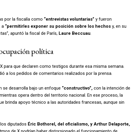
as por la fiscalía como
“entrevistas voluntarias”
y fueron
a a
“permitirles exponer su posición sobre los hechos
y, en su
tas”, apuntó la fiscal de París,
Laure Beccuau
.
eocupación política
de X para que declaren como testigos durante esa misma semana.
ó a los pedidos de comentarios realizados por la prensa.
ón se desarrolla bajo un enfoque
“constructivo”,
con la intención de
ientras opera dentro del territorio nacional. En ese proceso, la
que brinda apoyo técnico a las autoridades francesas, aunque sin
los diputados
Éric Bothorel, del oficialismo, y Arthur Delaporte,
itmos de X podrían haber distorsionado el funcionamiento de