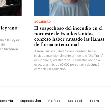
SOCIEDAD
 ley vino
El sospechoso del incendio en el
noroeste de Estados Unidos
confesó haber causado las llamas
rió a la Ley de
de forma intencional
 del
io Rivadavia.
Aaron Farinacci, de 37 años, confesó haber
iniciado intencionalmente el incendio 'Old Trails'
en Spokane, Washington. El siniestro obligó a
evacuar a más de 60.000 personas y destruyó
cerca de 800 edificios.
conomía
Espectáculos
Política
Sociedad
Tecno