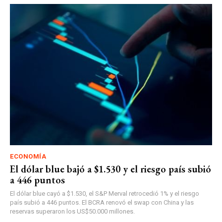
ECONOMÍA
El dólar blue bajó a $1.530 y el riesgo país subió
a 446 puntos
El dólar blue cayó a $1.530, el S&P Merval retrocedió 1% y el riesgo
país subió a 446 puntos. El BCRA renovó el swap con China y las
reservas superaron los US$50.000 millones.