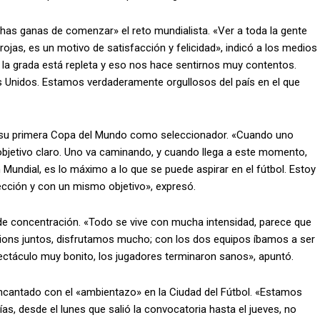
chas ganas de comenzar» el reto mundialista. «Ver a toda la gente
as, es un motivo de satisfacción y felicidad», indicó a los medios
, la grada está repleta y eso nos hace sentirnos muy contentos.
Unidos. Estamos verdaderamente orgullosos del país en el que
r su primera Copa del Mundo como seleccionador. «Cuando uno
 objetivo claro. Uno va caminando, y cuando llega a este momento,
n Mundial, es lo máximo a lo que se puede aspirar en el fútbol. Estoy
lección y con un mismo objetivo», expresó.
e concentración. «Todo se vive con mucha intensidad, parece que
pions juntos, disfrutamos mucho; con los dos equipos íbamos a ser
táculo muy bonito, los jugadores terminaron sanos», apuntó.
encantado con el «ambientazo» en la Ciudad del Fútbol. «Estamos
s, desde el lunes que salió la convocatoria hasta el jueves, no