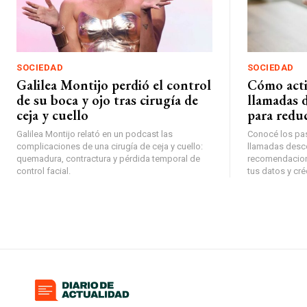
SOCIEDAD
SOCIEDAD
Galilea Montijo perdió el control
Cómo activ
de su boca y ojo tras cirugía de
llamadas 
ceja y cuello
para reduc
Galilea Montijo relató en un podcast las
Conocé los paso
complicaciones de una cirugía de ceja y cuello:
llamadas desco
quemadura, contractura y pérdida temporal de
recomendacion
control facial.
tus datos y cré