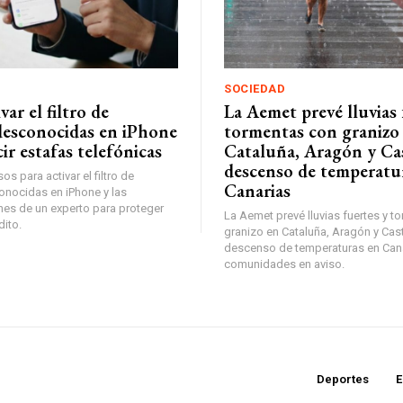
SOCIEDAD
ar el filtro de
La Aemet prevé lluvias 
desconocidas en iPhone
tormentas con granizo
ir estafas telefónicas
Cataluña, Aragón y Cas
descenso de temperatu
s para activar el filtro de
Canarias
nocidas en iPhone y las
es de un experto para proteger
La Aemet prevé lluvias fuertes y t
dito.
granizo en Cataluña, Aragón y Cast
descenso de temperaturas en Can
comunidades en aviso.
Deportes
E