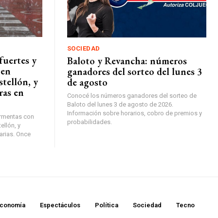
SOCIEDAD
fuertes y
Baloto y Revancha: números
 en
ganadores del sorteo del lunes 3
tellón, y
de agosto
ras en
Conocé los números ganadores del sorteo de
Baloto del lunes 3 de agosto de 2026.
Información sobre horarios, cobro de premios y
ormentas con
probabilidades.
ellón, y
arias. Once
conomía
Espectáculos
Política
Sociedad
Tecno