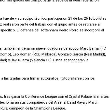
aron las gradas del Campo A de la sede de la Real Federación
 la Fuente y su equipo técnico, participaron 21 de los 26 futbolistas
ealizaron parte del trabajo con el grupo antes de retirarse al
specífico. El defensa del Tottenham Pedro Porro se incorporó al
os, también entrenaron nueve jugadores de apoyo: Marc Bernal (FC
 (Como), Leo Román (RCD Mallorca), Gonzalo García (Real Madrid),
dad) y Javi Guerra (Valencia CF). Estos abandonarán la
 a las gradas para firmar autógrafos, fotografiarse con los
o, tras ganar la Conference League con el Crystal Palace. El martes
oles lo harán sus compañeros del Arsenal David Raya y Martín
án Ruiz, campeón de la Champions League.