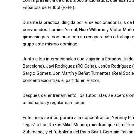
con la presencia de unos 2.000 aficionados, que abarrot
Española de Fútbol (RFEF).
Durante la práctica, dirigida por el seleccionador Luis de
convocados. Lamine Yamal, Nico Williams y Víctor Muñoz r
gimnasio para continuar con su recuperación o trabajo e
grupo este mismo domingo.
Junto a los internacionales que viajarán a Estados Unid
Barcelona), Javi Rodríguez (RC Celta), Jesús Rodríguez
Sergio Gómez, Jon Martín y Beñat Turrientes (Real Socie
concentración tras el partido en Riazor.
Después del entrenamiento, los futbolistas se acercaron
aficionados y regalar camisetas.
Este lunes se incorporará a la concentración Yeremy Pin
llegará a Las Rozas Mikel Merino, mientras que el miérc
Zubimendi, y el futbolista del Paris Saint-Germain Fabi