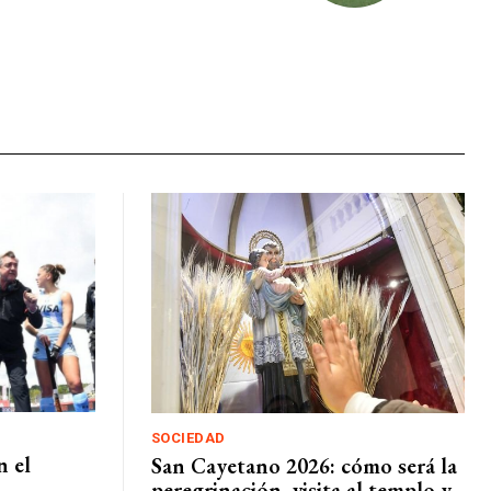
SOCIEDAD
n el
San Cayetano 2026: cómo será la
peregrinación, visita al templo y