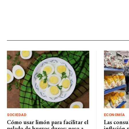
SOCIEDAD
ECONOMÍA
Cómo usar limón para facilitar el
Las consu
pelado de huevos duros: paso a
inflación 