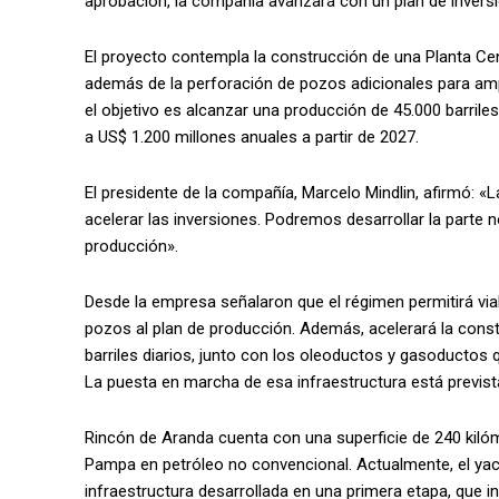
aprobación, la compañía avanzará con un plan de inversi
El proyecto contempla la construcción de una Planta Ce
además de la perforación de pozos adicionales para amp
el objetivo es alcanzar una producción de 45.000 barrile
a US$ 1.200 millones anuales a partir de 2027.
El presidente de la compañía, Marcelo Mindlin, afirmó: 
acelerar las inversiones. Podremos desarrollar la parte n
producción».
Desde la empresa señalaron que el régimen permitirá viab
pozos al plan de producción. Además, acelerará la const
barriles diarios, junto con los oleoductos y gasoducto
La puesta en marcha de esa infraestructura está previst
Rincón de Aranda cuenta con una superficie de 240 kilóm
Pampa en petróleo no convencional. Actualmente, el yacim
infraestructura desarrollada en una primera etapa, que 