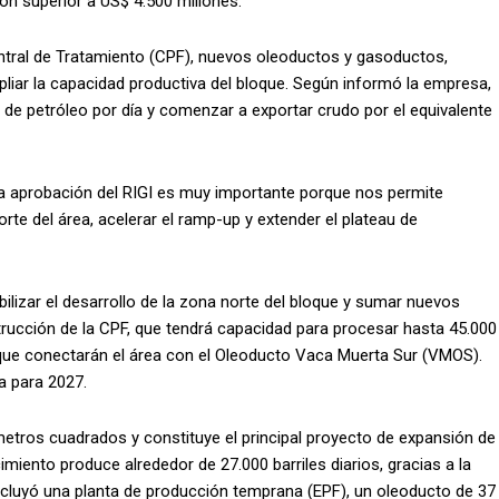
ón superior a US$ 4.500 millones.
ntral de Tratamiento (CPF), nuevos oleoductos y gasoductos,
liar la capacidad productiva del bloque. Según informó la empresa,
s de petróleo por día y comenzar a exportar crudo por el equivalente
«La aprobación del RIGI es muy importante porque nos permite
orte del área, acelerar el ramp-up y extender el plateau de
ilizar el desarrollo de la zona norte del bloque y sumar nuevos
rucción de la CPF, que tendrá capacidad para procesar hasta 45.000
s que conectarán el área con el Oleoducto Vaca Muerta Sur (VMOS).
a para 2027.
etros cuadrados y constituye el principal proyecto de expansión de
iento produce alrededor de 27.000 barriles diarios, gracias a la
incluyó una planta de producción temprana (EPF), un oleoducto de 37