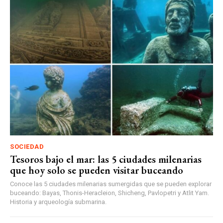
SOCIEDAD
Tesoros bajo el mar: las 5 ciudades milenarias
que hoy solo se pueden visitar buceando
Conoce las 5 ciudades milenarias sumergidas que se pueden explorar
buceando: Bayas, Thonis-Heracleion, Shicheng, Pavlopetri y Atlit Yam.
Historia y arqueología submarina.